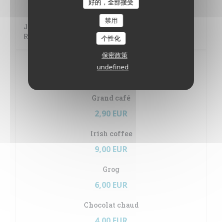
好的，全部接受
5,00 EUR
禁用
Jack Daniel's, Belvedere, Tanqueray, Pampero,
Rhum Arrangé
个性化
保密政策
Boissons chaudes
undefined
Notre café est de marque Lavazza
Grand café
2,90 EUR
Irish coffee
9,00 EUR
Grog
6,00 EUR
Chocolat chaud
4,00 EUR