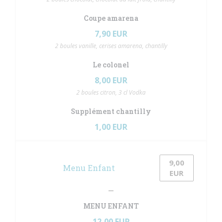
Coupe amarena
7,90 EUR
2 boules vanille, cerises amarena, chantilly
Le colonel
8,00 EUR
2 boules citron, 3 cl Vodka
Supplément chantilly
1,00 EUR
9,00
Menu Enfant
中打开))
(在新窗口中打开))
EUR
MENU ENFANT
12,00 EUR