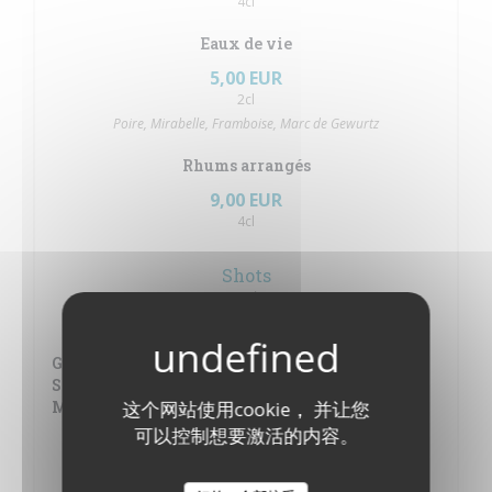
4cl
Eaux de vie
5,00 EUR
2cl
Poire, Mirabelle, Framboise, Marc de Gewurtz
Rhums arrangés
9,00 EUR
4cl
Shots
2Cl
4,00 EUR
Get 27, Jaeger, J&B, Jameson, Smirnoff,
Smirnoff + Sirop au Choix, Gordon, Captain
Morgan, Baileys, Mariachi
这个网站使用cookie， 并让您
可以控制想要激活的内容。
Shots
2Cl