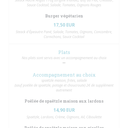
Steack Haché Angus 170g (origine Irlande), Œuf au Plat, Cheddar,
Sauce Cocktail, Salade, Tomates, Oignons Rouges
Burger végétarien
17,50 EUR
Steack d'Épeautre Pané, Salade, Tomates, Oignons, Concombre,
Cornichons, Sauce Cocktail
Plats
Nos plats sont servis avec un accompagnement au choix
Accompagnement au choix
spaëtzle maison, frites, salade
(sauf poëlée de spaëtzle, potage et choucroute) 2€ de supplément
autrement
Poëlée de spaëtzle maison aux lardons
14,90 EUR
Spaëtzle, Lardons, Crème, Oignons, Ail, Ciboulette
Poëlée de spaëtzle maison aux girolles