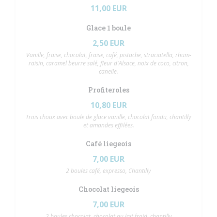
11,00 EUR
Glace 1 boule
2,50 EUR
Vanille, fraise, chocolat, fraise, café, pistache, straciatella, rhum-
raisin, caramel beurre salé, fleur d'Alsace, noix de coco, citron,
canelle.
Profiteroles
10,80 EUR
Trois choux avec boule de glace vanille, chocolat fondu, chantilly
et amandes effilées.
Café liegeois
7,00 EUR
2 boules café, expresso, Chantilly
Chocolat liegeois
7,00 EUR
2 boules chocolat, chocolat au lait froid, chantilly