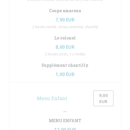
Coupe amarena
7,90 EUR
2 boules vanille, cerises amarena, chantilly
Le colonel
8,00 EUR
2 boules citron, 3 cl Vodka
Supplément chantilly
1,00 EUR
9,00
Menu Enfant
nuova finestra))
e una nuova finestra))
EUR
MENU ENFANT
12,00 EUR