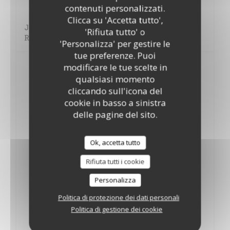
5,00 EUR
contenuti personalizzati.
Clicca su 'Accetta tutto',
Jack Daniel's, Belvedere, Tanqueray, Pampero,
'Rifiuta tutto' o
Rhum Arrangé
'Personalizza' per gestire le
tue preferenze. Puoi
Boissons chaudes
modificare le tue scelte in
Notre café est de marque Lavazza
qualsiasi momento
cliccando sull'icona del
Grand café
cookie in basso a sinistra
delle pagine del sito.
2,90 EUR
Irish coffee
Ok, accetta tutto
9,00 EUR
Rifiuta tutti i cookie
Grog
Personalizza
6,00 EUR
Politica di protezione dei dati personali
Politica di gestione dei cookie
Chocolat chaud
4,00 EUR