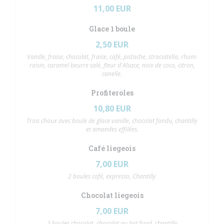
11,00 EUR
Glace 1 boule
2,50 EUR
Vanille, fraise, chocolat, fraise, café, pistache, straciatella, rhum-
raisin, caramel beurre salé, fleur d'Alsace, noix de coco, citron,
canelle.
Profiteroles
10,80 EUR
Trois choux avec boule de glace vanille, chocolat fondu, chantilly
et amandes effilées.
Café liegeois
7,00 EUR
2 boules café, expresso, Chantilly
Chocolat liegeois
7,00 EUR
2 boules chocolat, chocolat au lait froid, chantilly