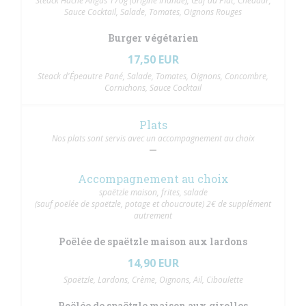
Steack Haché Angus 170g (origine Irlande), Œuf au Plat, Cheddar,
Sauce Cocktail, Salade, Tomates, Oignons Rouges
Burger végétarien
17,50 EUR
Steack d'Épeautre Pané, Salade, Tomates, Oignons, Concombre,
Cornichons, Sauce Cocktail
Plats
Nos plats sont servis avec un accompagnement au choix
Accompagnement au choix
spaëtzle maison, frites, salade
(sauf poëlée de spaëtzle, potage et choucroute) 2€ de supplément
autrement
Poëlée de spaëtzle maison aux lardons
14,90 EUR
Spaëtzle, Lardons, Crème, Oignons, Ail, Ciboulette
Poëlée de spaëtzle maison aux girolles