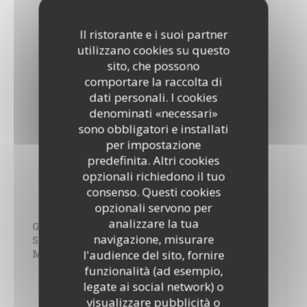
4cl
Eaux de vie
Il ristorante e i suoi partner
5,00 EUR
utilizzano cookies su questo
2cl
sito, che possono
Poire, Mirabelle, Framboise, Marc de Gewurtz
comportare la raccolta di
dati personali. I cookies
Rhums arrangés
denominati «necessari»
9,00 EUR
sono obbligatori e installati
4cl
per impostazione
predefinita. Altri cookies
Shots
opzionali richiedono il tuo
2Cl
consenso. Questi cookies
4,00 EUR
opzionali servono per
analizzare la tua
Get 27, Jaeger, J&B, Jameson, Smirnoff,
navigazione, misurare
Smirnoff + Sirop au Choix, Gordon, Captain
l'audience del sito, fornire
Morgan, Baileys, Mariachi
funzionalità (ad esempio,
legate ai social network) o
Shots
visualizzare pubblicità o
2Cl