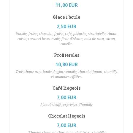
11,00 EUR
Glace 1 boule
2,50 EUR
Vanille, fraise, chocolat, fraise, café, pistache, straciatella, rhum-
raisin, caramel beurre salé, fleur d'Alsace, noix de coco, citron,
canelle.
Profiteroles
10,80 EUR
Trois choux avec boule de glace vanille, chocolat fondu, chantilly
et amandes effilées.
Café liegeois
7,00 EUR
2 boules café, expresso, Chantilly
Chocolat liegeois
7,00 EUR
2 boules chocolat, chocolat au lait froid, chantilly