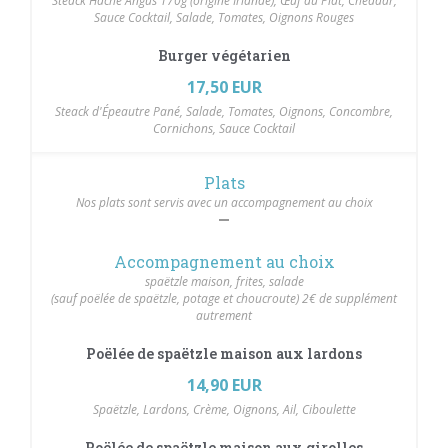
Steack Haché Angus 170g (origine Irlande), Œuf au Plat, Cheddar,
Sauce Cocktail, Salade, Tomates, Oignons Rouges
Burger végétarien
17,50 EUR
Steack d'Épeautre Pané, Salade, Tomates, Oignons, Concombre,
Cornichons, Sauce Cocktail
Plats
Nos plats sont servis avec un accompagnement au choix
Accompagnement au choix
spaëtzle maison, frites, salade
(sauf poëlée de spaëtzle, potage et choucroute) 2€ de supplément
autrement
Poëlée de spaëtzle maison aux lardons
14,90 EUR
Spaëtzle, Lardons, Crème, Oignons, Ail, Ciboulette
Poëlée de spaëtzle maison aux girolles