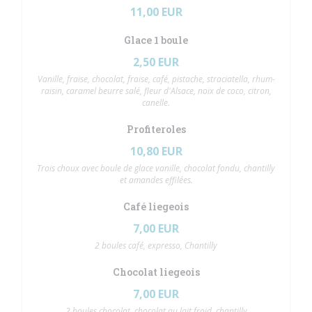
11,00 EUR
Glace 1 boule
2,50 EUR
Vanille, fraise, chocolat, fraise, café, pistache, straciatella, rhum-
raisin, caramel beurre salé, fleur d'Alsace, noix de coco, citron,
canelle.
Profiteroles
10,80 EUR
Trois choux avec boule de glace vanille, chocolat fondu, chantilly
et amandes effilées.
Café liegeois
7,00 EUR
2 boules café, expresso, Chantilly
Chocolat liegeois
7,00 EUR
2 boules chocolat, chocolat au lait froid, chantilly