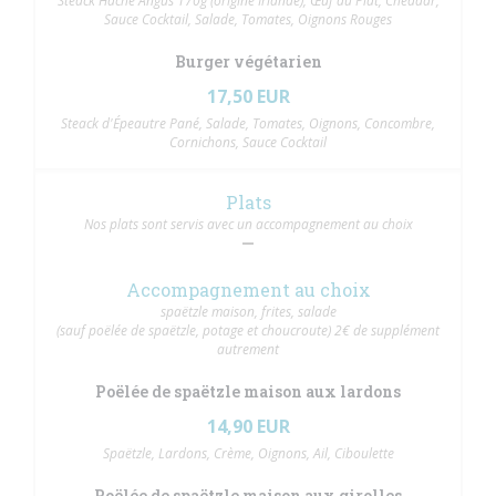
Steack Haché Angus 170g (origine Irlande), Œuf au Plat, Cheddar,
Sauce Cocktail, Salade, Tomates, Oignons Rouges
Burger végétarien
17,50 EUR
Steack d'Épeautre Pané, Salade, Tomates, Oignons, Concombre,
Cornichons, Sauce Cocktail
Plats
Nos plats sont servis avec un accompagnement au choix
Accompagnement au choix
spaëtzle maison, frites, salade
(sauf poëlée de spaëtzle, potage et choucroute) 2€ de supplément
autrement
Poëlée de spaëtzle maison aux lardons
14,90 EUR
Spaëtzle, Lardons, Crème, Oignons, Ail, Ciboulette
Poëlée de spaëtzle maison aux girolles