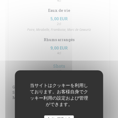
4cl
Eaux de vie
5,00 EUR
2cl
Poire, Mirabelle, Framboise, Marc de Gewurtz
Rhums arrangés
9,00 EUR
4cl
Shots
2Cl
4,00 EUR
当サイトはクッキーを利用し
Get 27, Jaeger, J&B, Jameson, Smirnoff,
ております。お客様自身でク
Smirnoff + Sirop au Choix, Gordon, Captain
ッキー利用の設定および管理
Morgan, Baileys, Mariachi
ができます。
Shots
2Cl