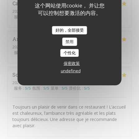
Carole
A
这个网站使用cookie， 并让您
2026-07-23
- 12:00 - 来宾 2
可以控制想要激活的内容。
服务
:
5
/5
氛围
:
5
/5
菜单
:
4
/5
质价比
:
5
/5
好的，全部接受
Anais
J
禁用
2026-07-17
- 20:00 - 来宾 2
服务
:
5
/5
氛围
:
5
/5
菜单
:
5
/5
质价比
:
5
/5
个性化
保密政策
undefined
Sofy
A
2026-07-09
- 21:30 - 来宾 2
服务
:
5
/5
氛围
:
5
/5
菜单
:
5
/5
质价比
:
5
/5
Toujours un plaisir de venir dans ce restaurant ! L’accueil
est chaleureux, l’ambiance très agréable et les plats
toujours délicieux. Une adresse que je recommande
avec plaisir.