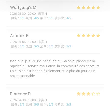
Wolfgang’s
M
2026-05-30
- 20:00 - 来宾 4
服务
:
5
/5
氛围
:
4
/5
菜单
:
5
/5
质价比
:
4
/5
Annick
E
2026-05-06
- 12:00 - 来宾 3
服务
:
5
/5
氛围
:
5
/5
菜单
:
5
/5
质价比
:
5
/5
Bonjour, je suis une habituée du Galopin. J'apprécie la
rapidité du service mais aussi la convivialité des serveurs.
La cuisine est bonne également et le plat du jour à un
prix raisonnable.
Florence
D
2026-04-30
- 19:00 - 来宾 3
服务
:
5
/5
氛围
:
5
/5
菜单
:
2
/5
质价比
:
3
/5