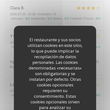
Clara
B
2026-07-25
- 21:00 - Invitados 10
Servicio
:
4
/5
Ambiente
:
5
/5
Menú
:
3
/5
Calidad / Precio
:
3
/5
Yvana
B
El restaurante y sus socios
2026-07-25
- 20:00 - Invitados 7
utilizan cookies en este sitio,
Servicio
:
5
/5
Ambiente
:
4
/5
Menú
:
4
/5
Calidad / Precio
:
5
/5
lo que puede implicar la
recopilación de datos
Agréable restaurant, personnel sympathique. Bons plats
personales. Las cookies
à prix corrects.
denominadas «necesarias»
son obligatorias y se
instalan por defecto. Otras
Laurent
P
cookies opcionales
requieren su
2026-07-23
- 13:00 - Invitados 2
Servicio
:
4
/5
Ambiente
:
4
/5
Menú
:
4
/5
Calidad / Precio
:
4
/5
consentimiento. Estas
cookies opcionales sirven
para analizar su