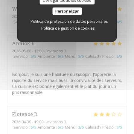
Denegar todas las cookies
Wolfgang’s
M
Personalizar
2026-05-30
- 20:00 - Invitados 4
Política de protección de datos personales
Servicio
:
5
/5
Ambiente
:
4
/5
Menú
:
5
/5
Calidad / Precio
:
4
/5
Política de gestión de cookies
Annick
E
2026-05-06
- 12:00 - Invitados 3
Servicio
:
5
/5
Ambiente
:
5
/5
Menú
:
5
/5
Calidad / Precio
:
5
/5
Bonjour, je suis une habituée du Galopin. J'apprécie la
rapidité du service mais aussi la convivialité des serveurs.
La cuisine est bonne également et le plat du jour à un
prix raisonnable.
Florence
D
2026-04-30
- 19:00 - Invitados 3
Servicio
:
5
/5
Ambiente
:
5
/5
Menú
:
2
/5
Calidad / Precio
:
3
/5