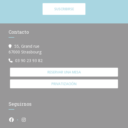
SUSCRIBIRSE
Contacto
55, Grand rue
((abre en una nueva ventana))
67000 Strasbourg
03 90 23 93 82
RESERVAR UNA MESA
PRIVATIZACIÓN
Seguirnos
Facebook ((abre en una nueva ventana))
Instagram ((abre en una nueva ventana))