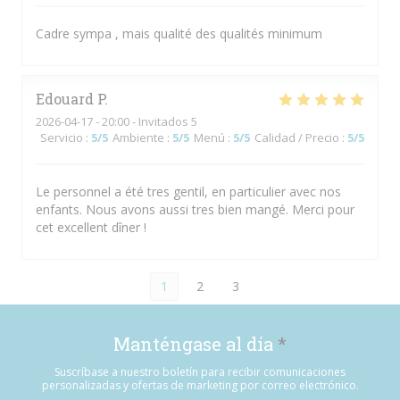
Cadre sympa , mais qualité des qualités minimum
Edouard
P
2026-04-17
- 20:00 - Invitados 5
Servicio
:
5
/5
Ambiente
:
5
/5
Menú
:
5
/5
Calidad / Precio
:
5
/5
Le personnel a été tres gentil, en particulier avec nos
enfants. Nous avons aussi tres bien mangé. Merci pour
cet excellent dîner !
1
2
3
Manténgase al día
*
Suscríbase a nuestro boletín para recibir comunicaciones
personalizadas y ofertas de marketing por correo electrónico.