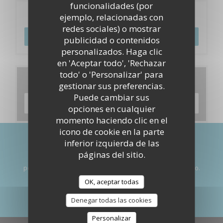
funcionalidades (por
Reserva
ejemplo, relacionadas con
redes sociales) o mostrar
RESERVAR UNA MESA
publicidad o contenidos
personalizados. Haga clic
en 'Aceptar todo', 'Rechazar
todo' o 'Personalizar' para
Carta
gestionar sus preferencias.
Puede cambiar sus
DESCUBRIR NUESTRA CARTA
opciones en cualquier
momento haciendo clic en el
icono de cookie en la parte
inferior izquierda de las
Manténgase al día
*
páginas del sitio.
Suscríbase a nuestro boletín para recibir comunicaciones
personalizadas y ofertas de marketing por correo electrónico.
OK, aceptar todas
SUSCRIBIRSE
Denegar todas las cookies
Personalizar