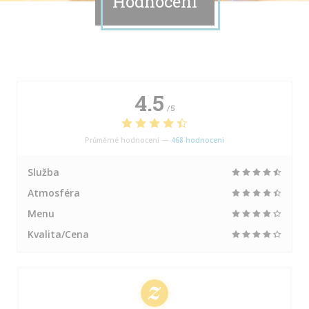
Hodnocení
4.5
/5
Průměrné hodnocení —
468 hodnoceni
Služba
Atmosféra
Menu
Kvalita/Cena