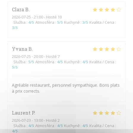
Clara
B
2026-07-25
- 21:00 - Hosté 10
Služba
:
4
/5
Atmosféra
:
5
/5
Kuchyně
:
3
/5
Kvalita / Cena
:
3
/5
Yvana
B
2026-07-25
- 20:00 - Hosté 7
Služba
:
5
/5
Atmosféra
:
4
/5
Kuchyně
:
4
/5
Kvalita / Cena
:
5
/5
Agréable restaurant, personnel sympathique. Bons plats
à prix corrects.
Laurent
P
2026-07-23
- 13:00 - Hosté 2
Služba
:
4
/5
Atmosféra
:
4
/5
Kuchyně
:
4
/5
Kvalita / Cena
:
4
/5