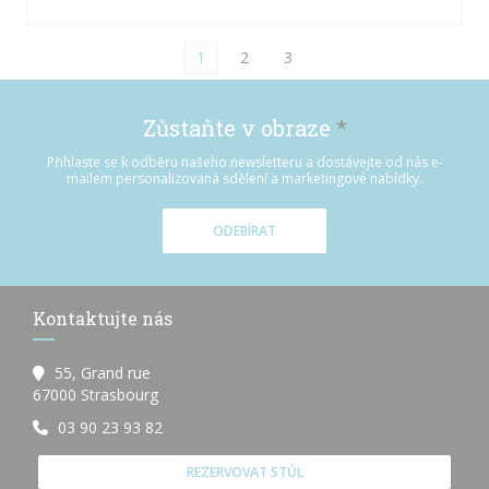
1
2
3
Zůstaňte v obraze
*
Přihlaste se k odběru našeho newsletteru a dostávejte od nás e-
mailem personalizovaná sdělení a marketingové nabídky.
ODEBÍRAT
Kontaktujte nás
55, Grand rue
((otevře se v novém okně))
67000 Strasbourg
03 90 23 93 82
REZERVOVAT STŮL