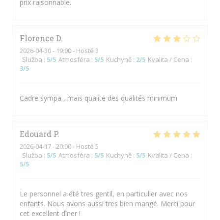
prix raisonnable.
Florence
D
2026-04-30
- 19:00 - Hosté 3
Služba
:
5
/5
Atmosféra
:
5
/5
Kuchyně
:
2
/5
Kvalita / Cena
:
3
/5
Cadre sympa , mais qualité des qualités minimum
Edouard
P
2026-04-17
- 20:00 - Hosté 5
Služba
:
5
/5
Atmosféra
:
5
/5
Kuchyně
:
5
/5
Kvalita / Cena
:
5
/5
Le personnel a été tres gentil, en particulier avec nos
enfants. Nous avons aussi tres bien mangé. Merci pour
cet excellent dîner !