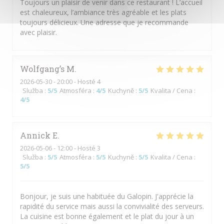
Toujours un plaisir de venir dans ce restaurant ! L’accueil
est chaleureux, l’ambiance très agréable et les plats
toujours délicieux. Une adresse que je recommande
avec plaisir.
Wolfgang’s
M
2026-05-30
- 20:00 - Hosté 4
Služba
:
5
/5
Atmosféra
:
4
/5
Kuchyně
:
5
/5
Kvalita / Cena
:
4
/5
Annick
E
2026-05-06
- 12:00 - Hosté 3
Služba
:
5
/5
Atmosféra
:
5
/5
Kuchyně
:
5
/5
Kvalita / Cena
:
5
/5
Bonjour, je suis une habituée du Galopin. J'apprécie la
rapidité du service mais aussi la convivialité des serveurs.
La cuisine est bonne également et le plat du jour à un