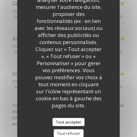
Carole
A
mesurer l'audience du site,
2026-07-23
- 12:00 - Couverts 2
proposer des
Service
:
5
/5
Ambiance
:
5
/5
Cuisine
:
4
/5
Qualité / Prix
:
5
/5
fonctionnalités (ex : en lien
avec les réseaux sociaux) ou
afficher des publicités ou
Anais
J
contenus personnalisés.
2026-07-17
- 20:00 - Couverts 2
Cliquez sur « Tout accepter
Service
:
5
/5
Ambiance
:
5
/5
Cuisine
:
5
/5
Qualité / Prix
:
5
/5
», « Tout refuser » ou «
Personnaliser » pour gérer
vos préférences. Vous
Sofy
A
pouvez modifier vos choix à
2026-07-09
- 21:30 - Couverts 2
tout moment en cliquant
Service
:
5
/5
Ambiance
:
5
/5
Cuisine
:
5
/5
Qualité / Prix
:
5
/5
sur l'icône représentant un
cookie en bas à gauche des
pages du site.
Toujours un plaisir de venir dans ce restaurant ! L’accueil
est chaleureux, l’ambiance très agréable et les plats
toujours délicieux. Une adresse que je recommande
Tout accepter
avec plaisir.
Tout refuser