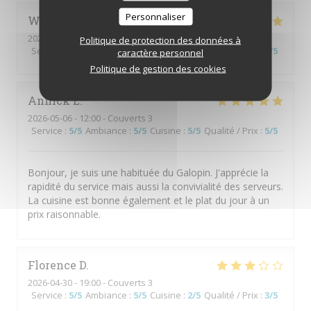
Personnaliser
Wolfgang’s
M
2026-05-30
- 20:00 - Couverts 4
Politique de protection des données à
Service
:
5
/5
Ambiance
:
4
/5
Cuisine
:
5
/5
Qualité / Prix
:
4
/5
caractère personnel
Politique de gestion des cookies
Annick
E
2026-05-06
- 12:00 - Couverts 3
Service
:
5
/5
Ambiance
:
5
/5
Cuisine
:
5
/5
Qualité / Prix
:
5
/5
Bonjour, je suis une habituée du Galopin. J'apprécie la
rapidité du service mais aussi la convivialité des serveurs.
La cuisine est bonne également et le plat du jour à un
prix raisonnable.
Florence
D
2026-04-30
- 19:00 - Couverts 3
Service
:
5
/5
Ambiance
:
5
/5
Cuisine
:
2
/5
Qualité / Prix
:
3
/5