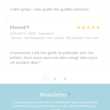
Cadre sympa , mais qualité des qualités minimum
Edouard
P
2026-04-17
- 20:00 - Couverts 5
Service
:
5
/5
Ambiance
:
5
/5
Cuisine
:
5
/5
Qualité / Prix
:
5
/5
Le personnel a été tres gentil, en particulier avec nos
enfants. Nous avons aussi tres bien mangé. Merci pour
cet excellent dîner !
1
2
3
Newsletter
*
Inscrivez-vous à notre lettre d'information pour recevoir des
communications personnalisées et des offres marketing par
courriel.