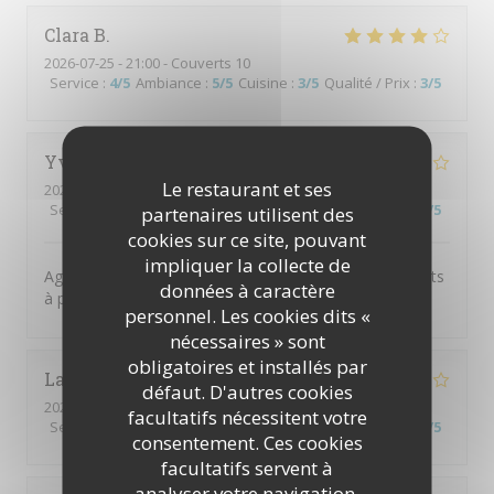
Clara
B
2026-07-25
- 21:00 - Couverts 10
Service
:
4
/5
Ambiance
:
5
/5
Cuisine
:
3
/5
Qualité / Prix
:
3
/5
Yvana
B
Le restaurant et ses
2026-07-25
- 20:00 - Couverts 7
Service
:
5
/5
Ambiance
:
4
/5
Cuisine
:
4
/5
Qualité / Prix
:
5
/5
partenaires utilisent des
cookies sur ce site, pouvant
impliquer la collecte de
Agréable restaurant, personnel sympathique. Bons plats
données à caractère
à prix corrects.
personnel. Les cookies dits «
nécessaires » sont
obligatoires et installés par
Laurent
P
défaut. D'autres cookies
2026-07-23
- 13:00 - Couverts 2
facultatifs nécessitent votre
Service
:
4
/5
Ambiance
:
4
/5
Cuisine
:
4
/5
Qualité / Prix
:
4
/5
consentement. Ces cookies
facultatifs servent à
analyser votre navigation,