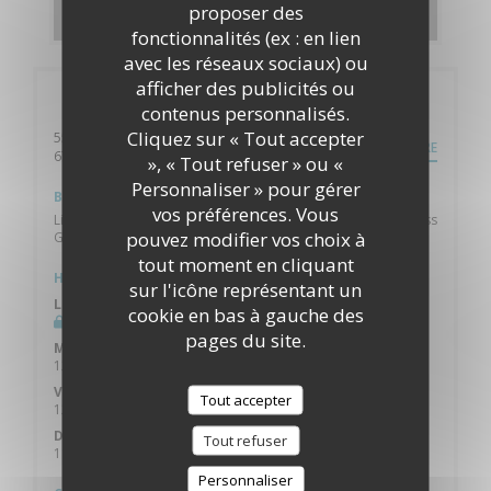
DÉCOUVRIR NOTRE CARTE
proposer des
fonctionnalités (ex : en lien
avec les réseaux sociaux) ou
afficher des publicités ou
Infos pratiques
contenus personnalisés.
Cliquez sur « Tout accepter
55, Grand rue
ITINÉRAIRE
((ouvre une nouvelle fenêtre))
67000 Strasbourg
», « Tout refuser » ou «
Personnaliser » pour gérer
Bus
vos préférences. Vous
Ligne B ou F arrêt Alt Winmärik - Ligne A ou D arrêt Langstross
pouvez modifier vos choix à
Grand Rue
tout moment en cliquant
Horaires
sur l'icône représentant un
Lundi
cookie en bas à gauche des
Fermé
pages du site.
Mar
-
Jeu
12h00 - 23h30
Ven
-
Sam
Tout accepter
12h00 - 00h30
Dimanche
Tout refuser
11h00 - 21h30
Personnaliser