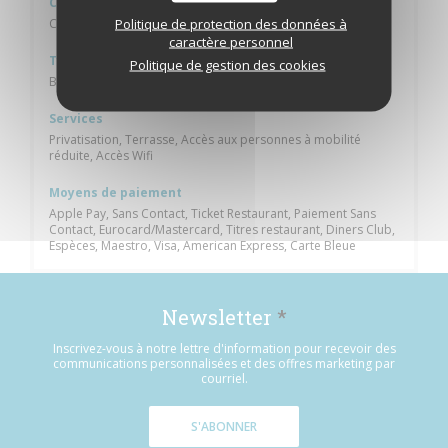
Cuisine
Politique de protection des données à
Cuisine du Monde, Française Traditionnelle, Alsacienne
caractère personnel
Type de restaurant
Politique de gestion des cookies
Bistrot
Services
Privatisation, Terrasse, Accès aux personnes à mobilité
réduite, Accès Wifi
Moyens de paiement
Apple Pay, Sans Contact, Ticket Restaurant, Paiement Sans
Contact, Eurocard/Mastercard, Titres restaurant, Diners Club,
Espèces, Maestro, Visa, American Express, Carte Bleue
Newsletter
*
Inscrivez-vous à notre lettre d'information pour recevoir des
communications personnalisées et des offres marketing par
courriel.
S'ABONNER