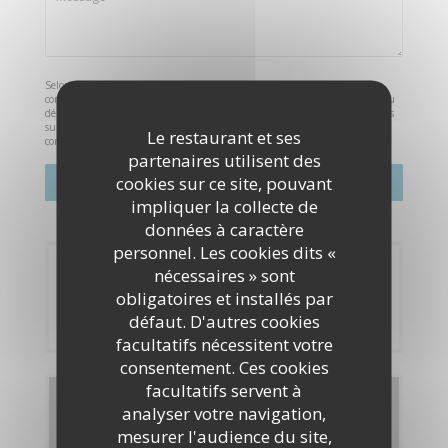
Selon l'article L.223-2 du code de la consommation, il est rappelé que le
consommateur peut user de son droit à s'inscrire sur la liste d'opposition au
démarchage téléphonique Bloctel :
bloctel.gouv.fr
. Pour plus d'informations
sur le traitement de vos données, consultez notre
politique de
Le restaurant et ses
confidentialité
.
partenaires utilisent des
cookies sur ce site, pouvant
impliquer la collecte de
données à caractère
personnel. Les cookies dits «
Réservation
nécessaires » sont
obligatoires et installés par
RÉSERVER
défaut. D'autres cookies
facultatifs nécessitent votre
consentement. Ces cookies
facultatifs servent à
Cartes & Menus
analyser votre navigation,
mesurer l'audience du site,