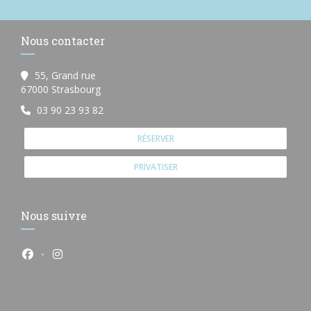
Nous contacter
55, Grand rue
((ouvre une nouvelle fenêtre))
67000 Strasbourg
03 90 23 93 82
RÉSERVER
PRIVATISER
Nous suivre
Facebook ((ouvre une nouvelle fenêtre))
Instagram ((ouvre une nouvelle fenêtre))